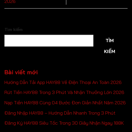
2026
Tìm kiếm
TÌM
KIẾM
Bài viết mới
Hướng Dẫn Tải App HAY88 Về Điện Thoại An Toàn 2026
Rút Tiền HAY88 Trong 3 Phút Và Nhận Thưởng Lớn 2026
Nạp Tiền HAY88 Cùng 04 Bước Đơn Giản Nhất Năm 2026
Đăng Nhập HAY88 – Hướng Dẫn Nhanh Trong 3 Phút
Đăng Ký HAY88 Siêu Tốc Trong 30 Giây Nhận Ngay 188K