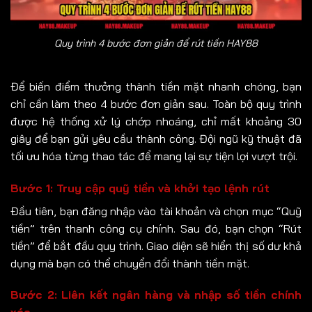
Quy trình 4 bước đơn giản để rút tiền HAY88
Để biến điểm thưởng thành tiền mặt nhanh chóng, bạn
chỉ cần làm theo 4 bước đơn giản sau. Toàn bộ quy trình
được hệ thống xử lý chớp nhoáng, chỉ mất khoảng 30
giây để bạn gửi yêu cầu thành công. Đội ngũ kỹ thuật đã
tối ưu hóa từng thao tác để mang lại sự tiện lợi vượt trội.
Bước 1: Truy cập quỹ tiền và khởi tạo lệnh rút
Đầu tiên, bạn đăng nhập vào tài khoản và chọn mục “Quỹ
tiền” trên thanh công cụ chính. Sau đó, bạn chọn “Rút
tiền” để bắt đầu quy trình. Giao diện sẽ hiển thị số dư khả
dụng mà bạn có thể chuyển đổi thành tiền mặt.
Bước 2: Liên kết ngân hàng và nhập số tiền chính