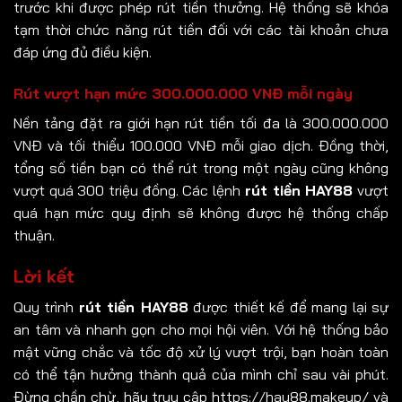
trước khi được phép rút tiền thưởng. Hệ thống sẽ khóa
tạm thời chức năng rút tiền đối với các tài khoản chưa
đáp ứng đủ điều kiện.
Rút vượt hạn mức 300.000.000 VNĐ mỗi ngày
Nền tảng đặt ra giới hạn rút tiền tối đa là 300.000.000
VNĐ và tối thiểu 100.000 VNĐ mỗi giao dịch. Đồng thời,
tổng số tiền bạn có thể rút trong một ngày cũng không
vượt quá 300 triệu đồng. Các lệnh
rút tiền HAY88
vượt
quá hạn mức quy định sẽ không được hệ thống chấp
thuận.
Lời kết
Quy trình
rút tiền HAY88
được thiết kế để mang lại sự
an tâm và nhanh gọn cho mọi hội viên. Với hệ thống bảo
mật vững chắc và tốc độ xử lý vượt trội, bạn hoàn toàn
có thể tận hưởng thành quả của mình chỉ sau vài phút.
Đừng chần chừ, hãy truy cập https://hay88.makeup/ và