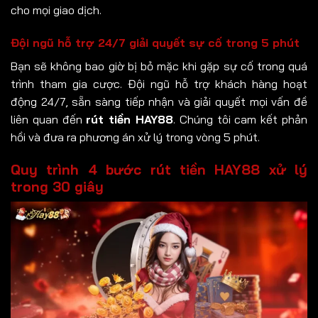
cho mọi giao dịch.
Đội ngũ hỗ trợ 24/7 giải quyết sự cố trong 5 phút
Bạn sẽ không bao giờ bị bỏ mặc khi gặp sự cố trong quá
trình tham gia cược. Đội ngũ hỗ trợ khách hàng hoạt
động 24/7, sẵn sàng tiếp nhận và giải quyết mọi vấn đề
liên quan đến
rút tiền HAY88
. Chúng tôi cam kết phản
hồi và đưa ra phương án xử lý trong vòng 5 phút.
Quy trình 4 bước rút tiền HAY88 xử lý
trong 30 giây