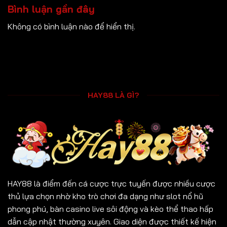
Bình luận gần đây
Không có bình luận nào để hiển thị.
HAY88 LÀ GÌ?
HAY88 là điểm đến cá cược trực tuyến được nhiều cược
thủ lựa chọn nhờ kho trò chơi đa dạng như slot nổ hũ
phong phú, bàn casino live sôi động và kèo thể thao hấp
dẫn cập nhật thường xuyên. Giao diện được thiết kế hiện