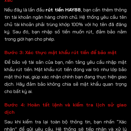
xác
Nếu đây là lần đầu
rút tiền HAY88
, bạn cần thêm thông
tin tài khoản ngân hàng chính chủ. Hệ thống yêu cầu tên
chủ tài khoản phải trùng khớp 100% với họ tên đã đăng
ký. Sau đó, bạn nhập số tiền muốn rút, đảm bảo nằm
trong giới hạn cho phép.
Bước 3: Xác thực mật khẩu rút tiền để bảo mật
Để bảo vệ tài sản của bạn, nền tảng yêu cầu nhập mật
khẩu rút tiền. Mật khẩu rút tiền đóng vai trò như lớp bảo
mật thứ hai, giúp xác nhận chính bạn đang thực hiện giao
dịch. Hãy đảm bảo không chia sẻ mật khẩu quan trọng
cho bất kỳ ai.
Bước 4: Hoàn tất lệnh và kiểm tra lịch sử giao
dịch
Sau khi kiểm tra lại toàn bộ thông tin, bạn nhấn “Xác
nhận” để gửi yêu cầu. Hệ thống sẽ tiếp nhận và xử lý