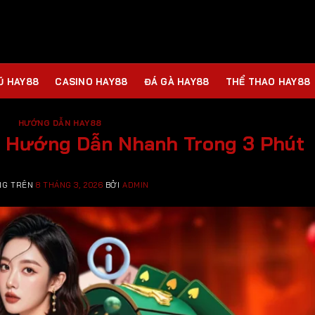
Ũ HAY88
CASINO HAY88
ĐÁ GÀ HAY88
THỂ THAO HAY88
HƯỚNG DẪN HAY88
Hướng Dẫn Nhanh Trong 3 Phút
NG TRÊN
8 THÁNG 3, 2026
BỞI
ADMIN