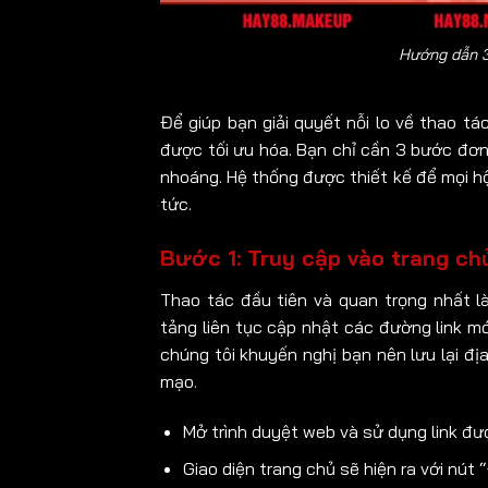
Hướng dẫn 3
Để giúp bạn giải quyết nỗi lo về thao tá
được tối ưu hóa. Bạn chỉ cần 3 bước đơn
nhoáng. Hệ thống được thiết kế để mọi hộ
tức.
Bước 1: Truy cập vào trang ch
Thao tác đầu tiên và quan trọng nhất 
tảng liên tục cập nhật các đường link mớ
chúng tôi khuyến nghị bạn nên lưu lại đ
mạo.
Mở trình duyệt web và sử dụng link đư
Giao diện trang chủ sẽ hiện ra với nút