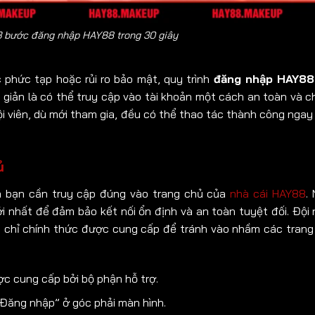
 bước đăng nhập HAY88 trong 30 giây
c phức tạp hoặc rủi ro bảo mật, quy trình
đăng nhập HAY88
 giản là có thể truy cập vào tài khoản một cách an toàn và 
i viên, dù mới tham gia, đều có thể thao tác thành công ngay
ủ
là bạn cần truy cập đúng vào trang chủ của
nhà cái HAY88
.
i nhất để đảm bảo kết nối ổn định và an toàn tuyệt đối. Đội
ịa chỉ chính thức được cung cấp để tránh vào nhầm các trang
ợc cung cấp bởi bộ phận hỗ trợ.
 “Đăng nhập” ở góc phải màn hình.