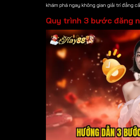
khám phá ngay không gian giải trí đẳng cấ
Quy trình 3 bước đăng 