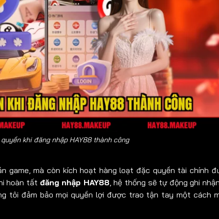
 quyền khi đăng nhập HAY88 thành công
ản game, mà còn kích hoạt hàng loạt đặc quyền tài chính đ
khi hoàn tất
đăng nhập HAY88
, hệ thống sẽ tự động ghi nhậ
úng tôi đảm bảo mọi quyền lợi được trao tận tay một cách 