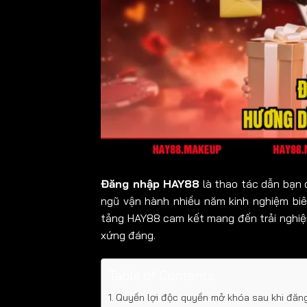
Đăng nhập HAY88
là thao tác dẫn bạn đ
ngũ vận hành nhiều năm kinh nghiệm biê
tảng HAY88 cam kết mang đến trải nghiệm
xứng đáng.
Table of Contents
Quyền lợi độc quyền mở khóa sau khi đă