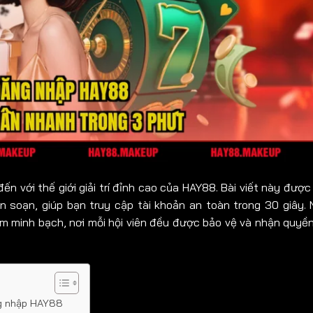
ến với thế giới giải trí đỉnh cao của HAY88. Bài viết này được
n soạn, giúp bạn truy cập tài khoản an toàn trong 30 giây.
 minh bạch, nơi mỗi hội viên đều được bảo vệ và nhận quyền
ng nhập HAY88