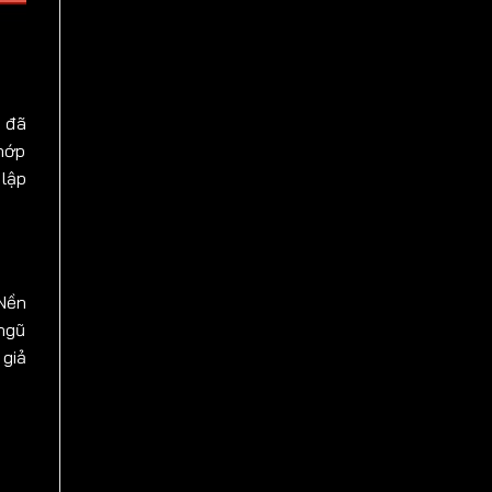
đã
chớp
 lập
 Nền
 ngũ
 giả