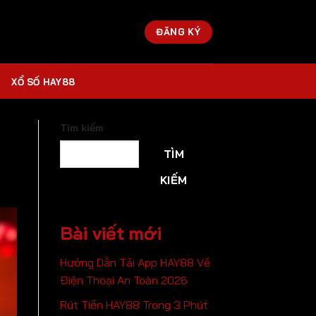
ĐĂNG KÝ
XỔ SỐ HAY88
Tìm kiếm
TÌM
KIẾM
Bài viết mới
Hướng Dẫn Tải App HAY88 Về
Điện Thoại An Toàn 2026
Rút Tiền HAY88 Trong 3 Phút