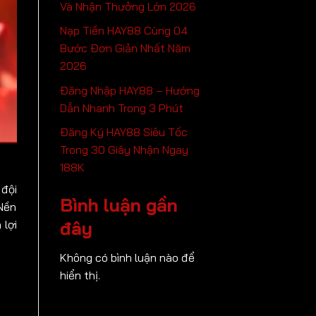
Và Nhận Thưởng Lớn 2026
Nạp Tiền HAY88 Cùng 04
Bước Đơn Giản Nhất Năm
2026
Đăng Nhập HAY88 – Hướng
Dẫn Nhanh Trong 3 Phút
Đăng Ký HAY88 Siêu Tốc
Trong 30 Giây Nhận Ngay
188K
 đội
Bình luận gần
 Nền
đây
 lợi
Không có bình luận nào để
hiển thị.